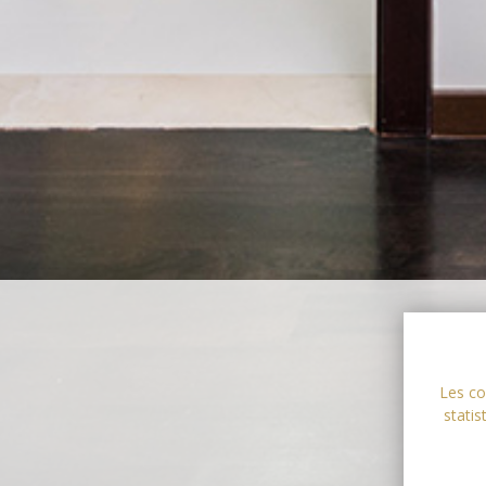
Les co
statis